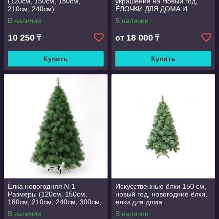
(120см, 150см, 180см,
украшения на Новый год,
210см, 240см)
ЁЛОЧКИ ДЛЯ ДОМА И
ОФИСА. Заказ от 10 штук
В наличии
В наличии
10 250
18 000
₸
от
₸
Купить
Купить
Ёлка новогодняя N-1
Искусственные ёлки 150 см,
Размеры (120см, 150см,
новый год, новогодние ёлки,
180см, 210см, 240см, 300см,
ёлки для дома
400см, 500см)
В наличии
В наличии