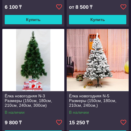
6 100
8 500
₸
от
₸
Купить
Купить
Ёлка новогодняя N-3
Ёлка новогодняя N-5
Размеры (150см, 180см,
Размеры (150см, 180см,
210см, 240см, 300см)
210см, 240см,)
В наличии
В наличии
9 800
15 250
₸
₸