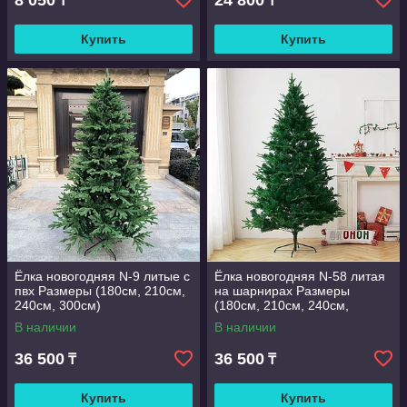
8 050
24 800
₸
₸
Купить
Купить
Ёлка новогодняя N-9 литые с
Ёлка новогодняя N-58 литая
пвх Размеры (180см, 210см,
на шарнирах Размеры
240см, 300см)
(180см, 210см, 240см,
300см)
В наличии
В наличии
36 500
36 500
₸
₸
Купить
Купить