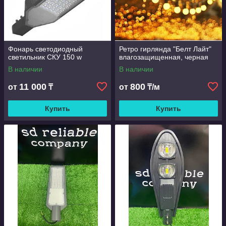
Фонарь светодиодный
Ретро гирлянда "Белт Лайт"
светильник СКУ 150 w
влагозащищенная, черная
В наличии
В наличии
11 000
800
от
₸
от
₸/м
Купить
Купить