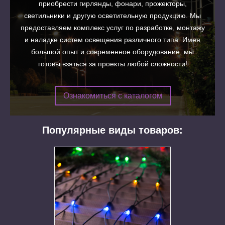
приобрести гирлянды, фонари, прожекторы,
светильники и другую осветительную продукцию. Мы
предоставляем комплекс услуг по разработке, монтажу
и наладке систем освещения различного типа. Имея
большой опыт и современное оборудование, мы
готовы взяться за проекты любой сложности!
Ознакомиться с каталогом
Популярные виды товаров:
ртимент
ного типа для
уличного
низким ценам
Казахстану.