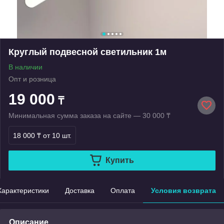
Круглый подвесной светильник 1м
В наличии
Опт и розница
19 000
₸
Минимальная сумма заказа на сайте — 30 000 ₸
18 000 ₸
от 10 шт.
Купить
Характеристики
Доставка
Оплата
Условия возврата
Описание