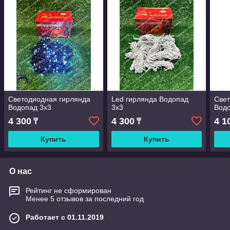
Светодиодная гирлянда
Led гирлянда Водопад
Свет
Водопад 3х3
3х3
Водо
4 300
4 300
4 1
₸
₸
Купить
Купить
О нас
Рейтинг не сформирован
Менее 5 отзывов за последний год
Работает с 01.11.2019