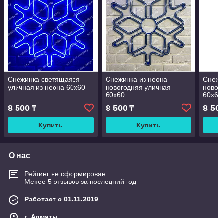
Снежинка светящаяся
Снежинка из неона
Снеж
уличная из неона 60х60
новогодняя уличная
ново
60х60
60х
8 500
8 500
8 5
₸
₸
Купить
Купить
О нас
Рейтинг не сформирован
Менее 5 отзывов за последний год
Работает с 01.11.2019
г. Алматы