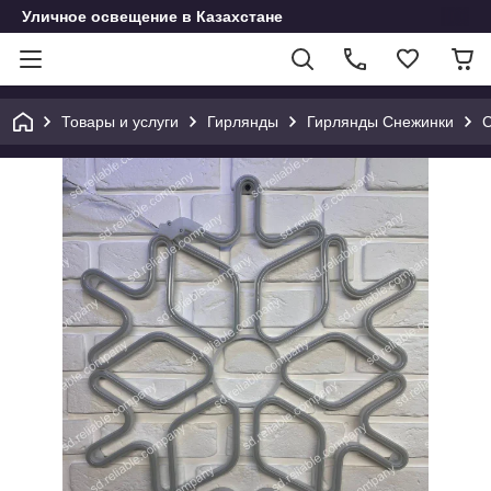
Уличное освещение в Казахстане
Товары и услуги
Гирлянды
Гирлянды Снежинки
С