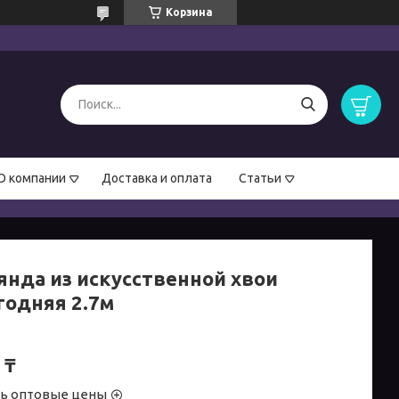
Корзина
О компании
Доставка и оплата
Статьи
янда из искусственной хвои
годняя 2.7м
 ₸
ть оптовые цены