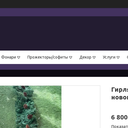
Фонари
Прожекторы/софиты
Декор
Услуги
Гирл
ново
6 800
Показа