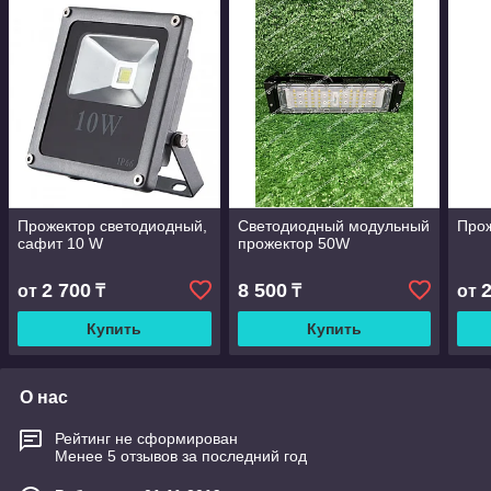
Прожектор светодиодный,
Светодиодный модульный
Прож
сафит 10 W
прожектор 50W
2 700
8 500
от
₸
₸
от
Купить
Купить
О нас
Рейтинг не сформирован
Менее 5 отзывов за последний год