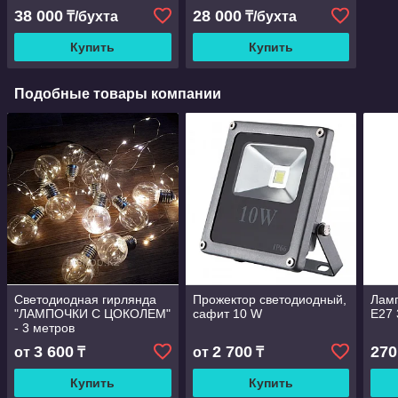
диодов 11 000 штук
38 000
28 000
₸/бухта
₸/бухта
Купить
Купить
Подобные товары компании
Светодиодная гирлянда
Прожектор светодиодный,
Лам
"ЛАМПОЧКИ С ЦОКОЛЕМ"
сафит 10 W
E27 
- 3 метров
3 600
2 700
270
от
₸
от
₸
Купить
Купить