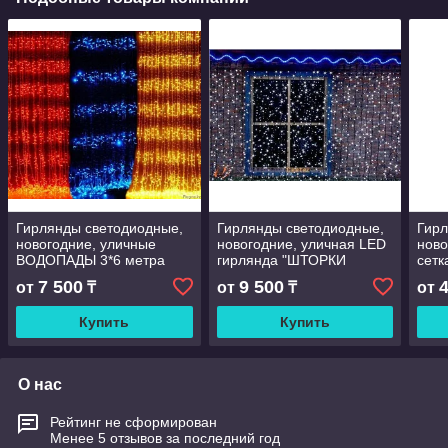
Гирлянды светодиодные,
Гирлянды светодиодные,
Гирл
новогодние, уличные
новогодние, уличная LED
ново
ВОДОПАДЫ 3*6 метра
гирлянда "ШТОРКИ
сетк
ЗАНАВЕС" длина: 2-6
мет
7 500
9 500
от
₸
от
₸
от
метров
Купить
Купить
О нас
Рейтинг не сформирован
Менее 5 отзывов за последний год