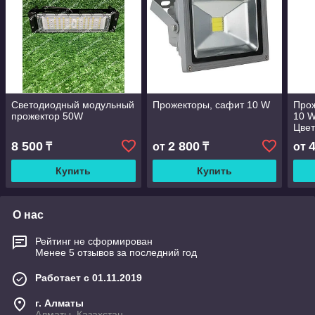
Светодиодный модульный
Прожекторы, сафит 10 W
Прож
прожектор 50W
10 
Цвет
сини
8 500
2 800
₸
от
₸
от
Купить
Купить
О нас
Рейтинг не сформирован
Менее 5 отзывов за последний год
Работает с 01.11.2019
г. Алматы
Алматы, Казахстан